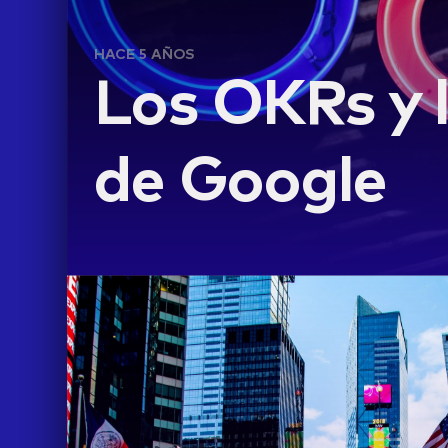
HACE 5 AÑOS
Los OKRs y l
de Google