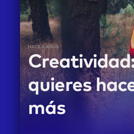
HACE 4 AÑOS
Creatividad
quieres hace
LIFE
más