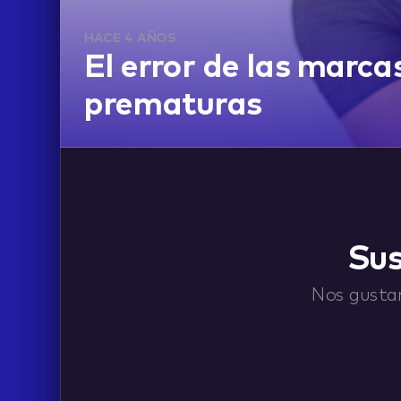
HACE 4 AÑOS
El error de las marca
prematuras
ABOUT
Sus
CONTACT
Nos gustar