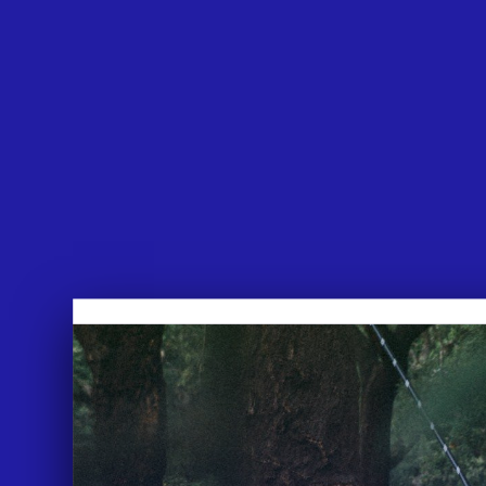
APPROACH
WORKS