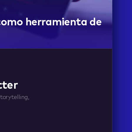
como herramienta de
tter
orytelling,