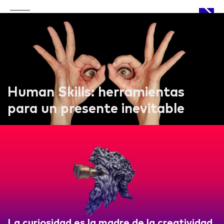
APPROACH
Human Skills: herramientas
para un presente inevitable
WORKS
LIFE
La curiosidad es la madre de la creatividad