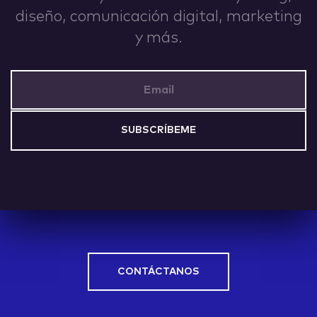
diseño, comunicación digital, marketing
IDEAS
y más.
Email Address
ABOUT
CONTACT
CONTÁCTANOS
hi@nett.mx