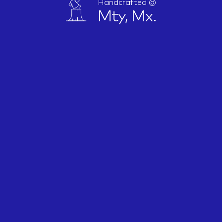
Handcrafted @
Mty, Mx.
IDEAS
ABOUT
CONTACT
hi@nett.mx