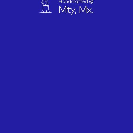
Handcrafted @
Mty, Mx.
IDEAS
ABOUT
CONTACT
hi@nett.mx