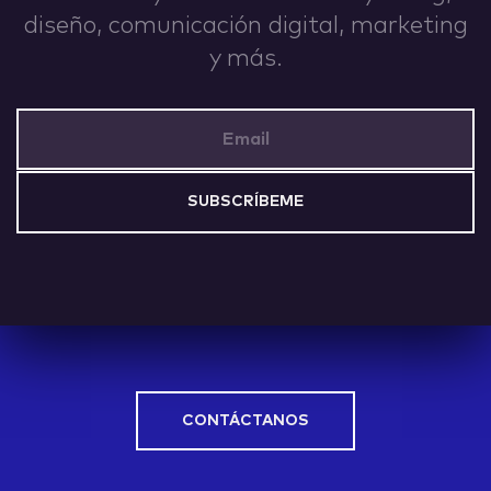
diseño, comunicación digital, marketing
IDEAS
y más.
Email Address
ABOUT
CONTACT
CONTÁCTANOS
hi@nett.mx