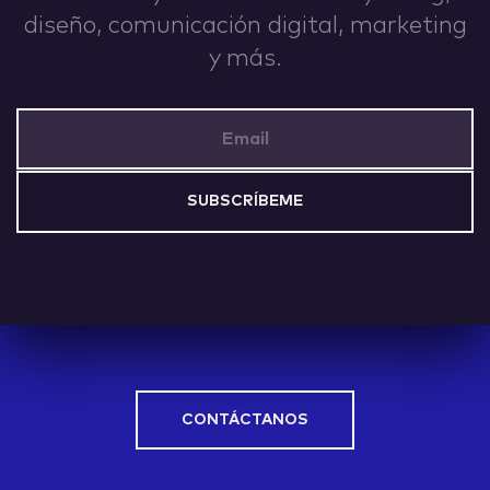
diseño, comunicación digital, marketing
IDEAS
y más.
Email Address
ABOUT
CONTACT
CONTÁCTANOS
hi@nett.mx