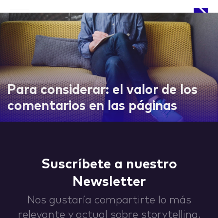
APPROACH
Para considerar: el valor de los
comentarios en las páginas
WORKS
Suscríbete a nuestro
Newsletter
LIFE
Nos gustaría compartirte lo más
relevante y actual sobre storytelling,