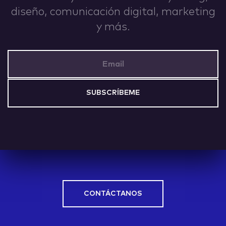
diseño, comunicación digital, marketing
IDEAS
y más.
Email Address
ABOUT
CONTACT
CONTÁCTANOS
hi@nett.mx