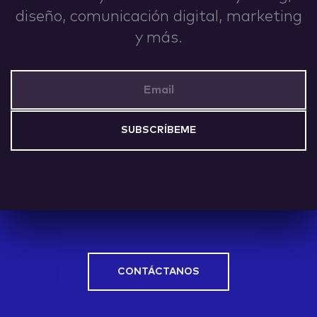
diseño, comunicación digital, marketing
IDEAS
y más.
Email Address
ABOUT
CONTACT
CONTÁCTANOS
hi@nett.mx