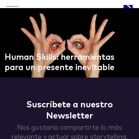
APPROACH
Human Skills: herramientas
para un presente inevitable
WORKS
Suscríbete a nuestro
Newsletter
LIFE
Nos gustaría compartirte lo más
relevante y actual sobre storytelling,