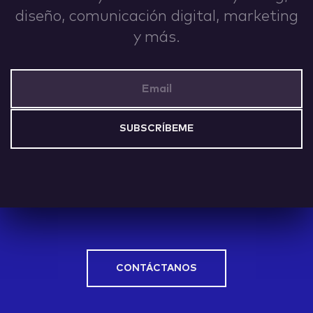
diseño, comunicación digital, marketing
IDEAS
y más.
Email Address
ABOUT
CONTACT
CONTÁCTANOS
hi@nett.mx