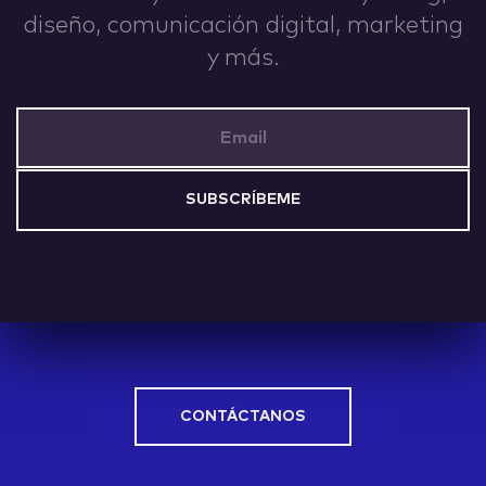
diseño, comunicación digital, marketing
IDEAS
y más.
Email Address
ABOUT
CONTACT
CONTÁCTANOS
hi@nett.mx