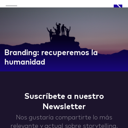
APPROACH
Branding: recuperemos la
humanidad
WORKS
Suscríbete a nuestro
Newsletter
LIFE
Nos gustaría compartirte lo más
relevante y actual sobre storytelling,