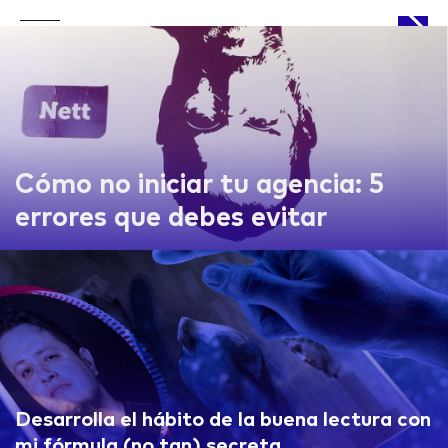
APPROACH
Cómo no iniciar tu agencia: 5
errores que debes evitar
WORKS
LIFE
Desarrolla el hábito de la buena lectura con
mi fórmula (no tan) secreta