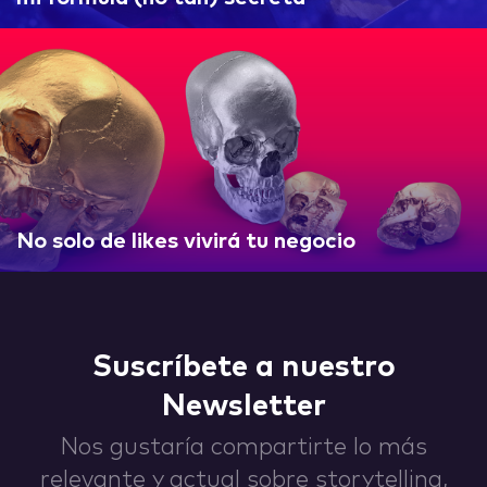
IDEAS
ABOUT
No solo de likes vivirá tu negocio
CONTACT
Suscríbete a nuestro
Newsletter
Nos gustaría compartirte lo más
hi@nett.mx
relevante y actual sobre storytelling,