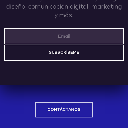
diseño, comunicación digital, marketing
IDEAS
y más.
Email Address
ABOUT
CONTACT
CONTÁCTANOS
hi@nett.mx