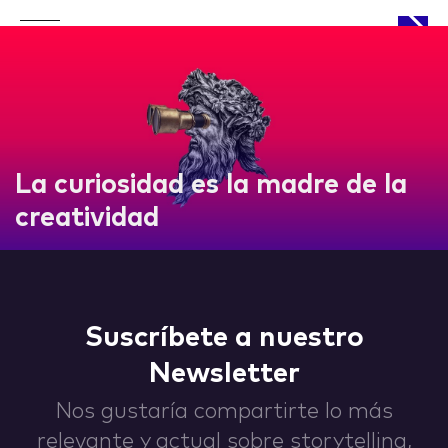
APPROACH
La curiosidad es la madre de la
creatividad
WORKS
Suscríbete a nuestro
Newsletter
LIFE
Nos gustaría compartirte lo más
relevante y actual sobre storytelling,