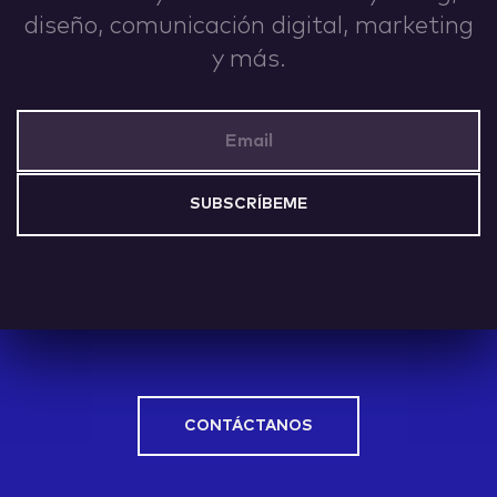
diseño, comunicación digital, marketing
IDEAS
y más.
Email Address
ABOUT
CONTACT
CONTÁCTANOS
hi@nett.mx