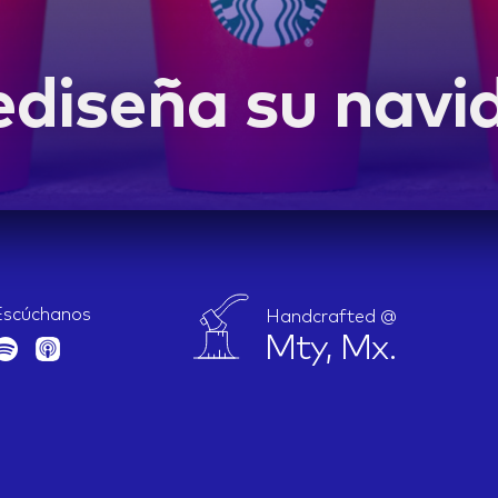
ediseña su navi
Escúchanos
Handcrafted @
Mty, Mx.