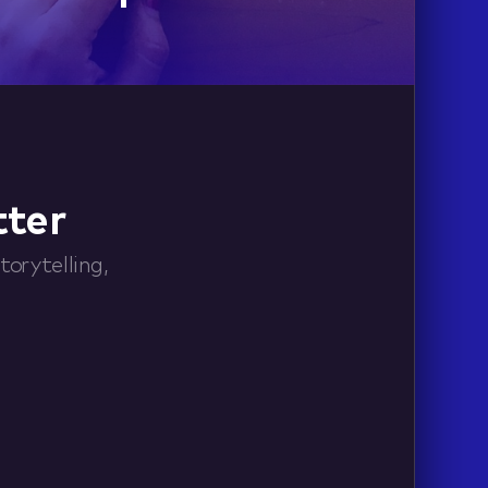
tter
orytelling,