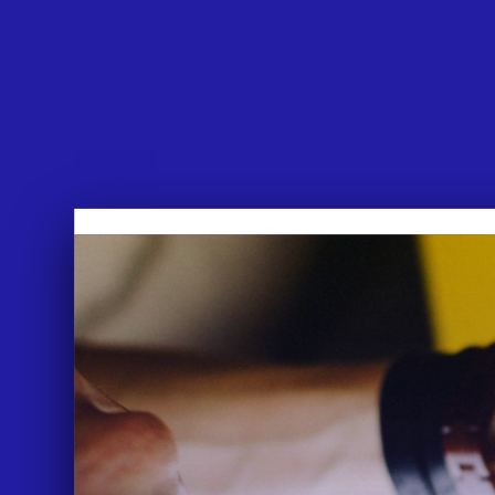
APPROACH
WORKS