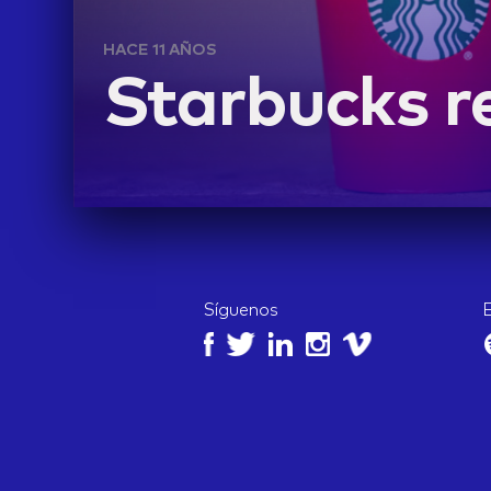
HACE 11 AÑOS
Starbucks r
Síguenos