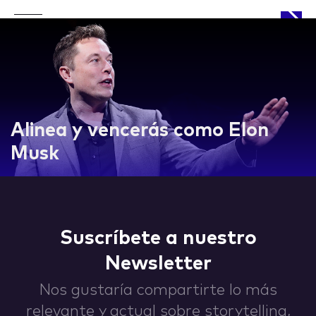
APPROACH
Alinea y vencerás como Elon
Musk
WORKS
Suscríbete a nuestro
Newsletter
LIFE
Nos gustaría compartirte lo más
relevante y actual sobre storytelling,