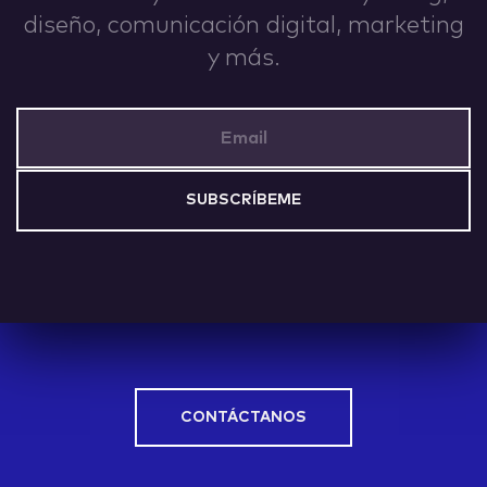
diseño, comunicación digital, marketing
IDEAS
y más.
Email Address
ABOUT
CONTACT
CONTÁCTANOS
hi@nett.mx