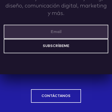
diseño, comunicación digital, marketing
IDEAS
y más.
Email Address
ABOUT
CONTACT
CONTÁCTANOS
hi@nett.mx