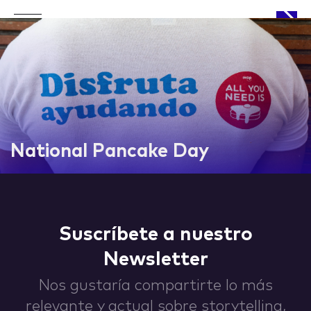
APPROACH
National Pancake Day
WORKS
Suscríbete a nuestro
Newsletter
LIFE
Nos gustaría compartirte lo más
relevante y actual sobre storytelling,