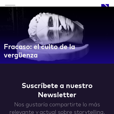
APPROACH
Fracaso: el culto de la
vergüenza
WORKS
Suscríbete a nuestro
Newsletter
LIFE
Nos gustaría compartirte lo más
relevante y actual sobre storytelling,