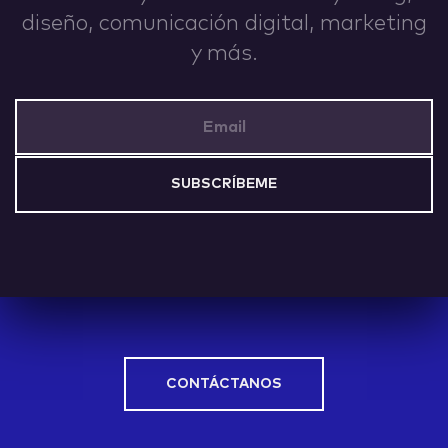
diseño, comunicación digital, marketing
IDEAS
y más.
Email Address
ABOUT
CONTACT
CONTÁCTANOS
hi@nett.mx