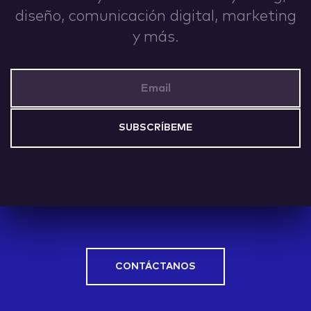
diseño, comunicación digital, marketing
IDEAS
y más.
Email Address
ABOUT
CONTACT
CONTÁCTANOS
hi@nett.mx