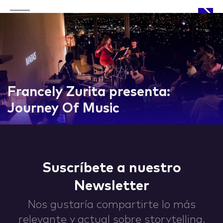
APPROACH
Francely Zurita presenta:
Journey Of Music
WORKS
Suscríbete a nuestro
Newsletter
LIFE
Nos gustaría compartirte lo más
relevante y actual sobre storytelling,