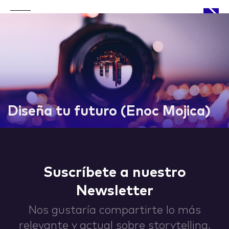
APPROACH
Diseña tu futuro (Enoc Mojica)
WORKS
Suscríbete a nuestro
Newsletter
LIFE
Nos gustaría compartirte lo más
relevante y actual sobre storytelling,