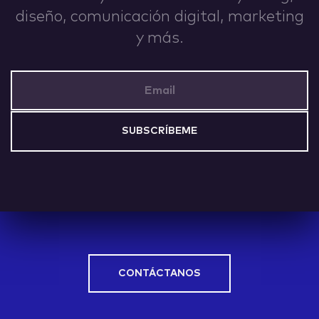
diseño, comunicación digital, marketing
IDEAS
y más.
Email Address
ABOUT
CONTACT
CONTÁCTANOS
hi@nett.mx