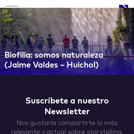
APPROACH
Biofilia: somos naturaleza
(Jaime Valdes – Huichol)
WORKS
Suscríbete a nuestro
Newsletter
LIFE
Nos gustaría compartirte lo más
relevante y actual sobre storytelling,