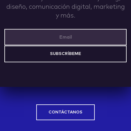
diseño, comunicación digital, marketing
IDEAS
y más.
Email Address
ABOUT
CONTACT
CONTÁCTANOS
hi@nett.mx