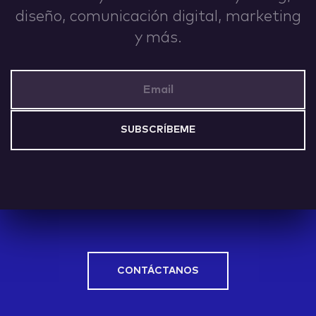
diseño, comunicación digital, marketing
IDEAS
y más.
Email Address
ABOUT
CONTACT
CONTÁCTANOS
hi@nett.mx