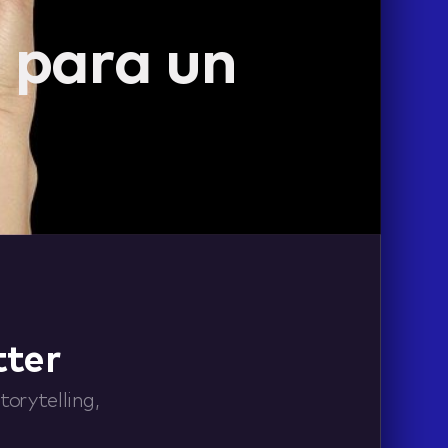
 para un
tter
orytelling,