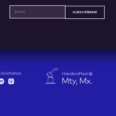
Email Address
Escúchanos
Handcrafted @
Mty, Mx.