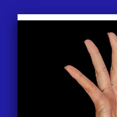
APPROACH
WORKS