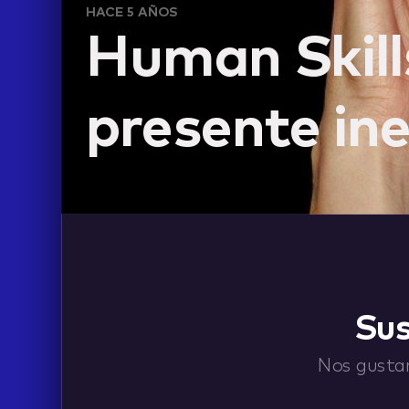
HACE 5 AÑOS
Human Skill
presente ine
LIFE
Sus
Nos gustar