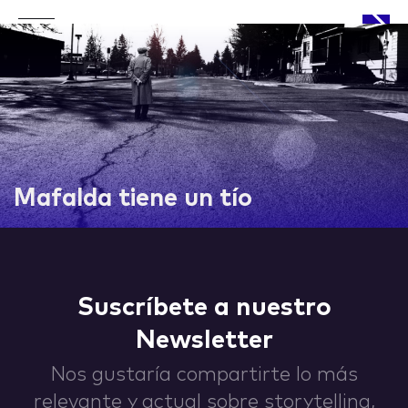
APPROACH
Mafalda tiene un tío
WORKS
Suscríbete a nuestro
Newsletter
LIFE
Nos gustaría compartirte lo más
relevante y actual sobre storytelling,