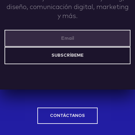
diseño, comunicación digital, marketing
IDEAS
y más.
Email Address
ABOUT
CONTACT
CONTÁCTANOS
hi@nett.mx