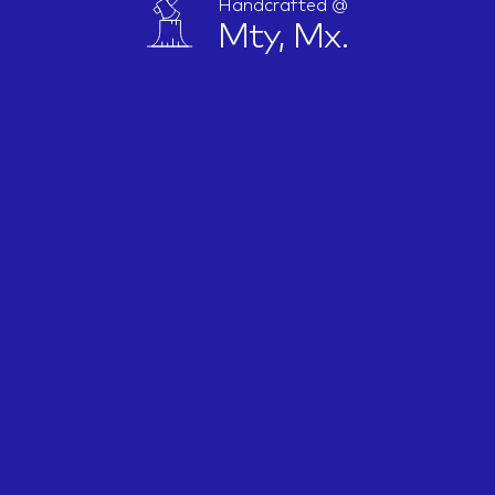
Handcrafted @
Mty, Mx.
IDEAS
ABOUT
CONTACT
hi@nett.mx