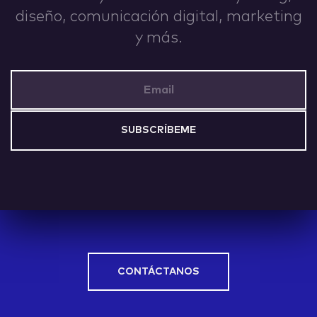
diseño, comunicación digital, marketing
IDEAS
y más.
Email Address
ABOUT
CONTACT
CONTÁCTANOS
hi@nett.mx