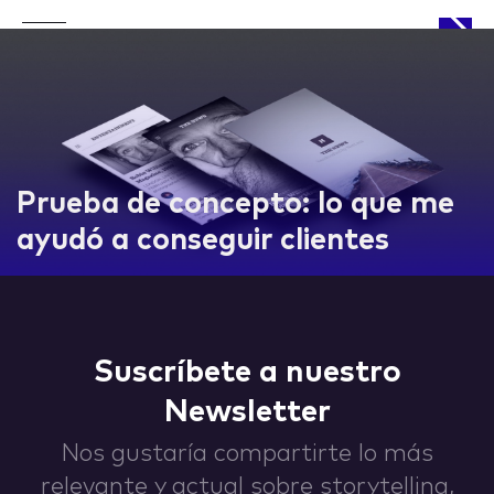
APPROACH
Prueba de concepto: lo que me
ayudó a conseguir clientes
WORKS
Suscríbete a nuestro
Newsletter
LIFE
Nos gustaría compartirte lo más
relevante y actual sobre storytelling,