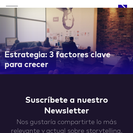
APPROACH
Estrategia: 3 factores clave
para crecer
WORKS
Suscríbete a nuestro
Newsletter
LIFE
Nos gustaría compartirte lo más
relevante y actual sobre storytelling,