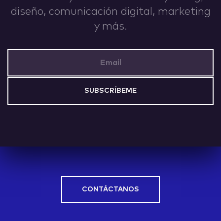
diseño, comunicación digital, marketing
IDEAS
y más.
Email Address
ABOUT
CONTACT
CONTÁCTANOS
hi@nett.mx