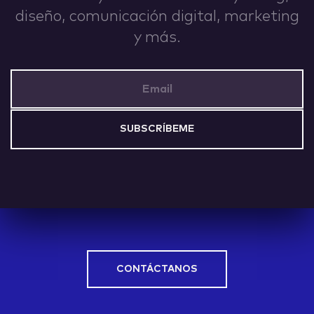
diseño, comunicación digital, marketing
IDEAS
y más.
Email Address
ABOUT
CONTACT
CONTÁCTANOS
hi@nett.mx