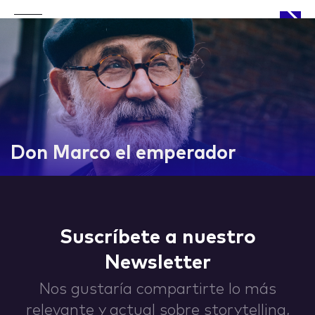
APPROACH
Don Marco el emperador
WORKS
Suscríbete a nuestro
Newsletter
LIFE
Nos gustaría compartirte lo más
relevante y actual sobre storytelling,