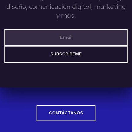
diseño, comunicación digital, marketing
IDEAS
y más.
Email Address
ABOUT
CONTACT
CONTÁCTANOS
hi@nett.mx