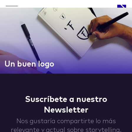
APPROACH
Un buen logo
WORKS
Suscríbete a nuestro
Newsletter
LIFE
Nos gustaría compartirte lo más
relevante y actual sobre storytelling,