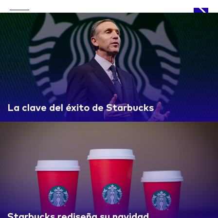
APPROACH
La clave del éxito de Starbucks
WORKS
LIFE
Starbucks rediseña su navidad