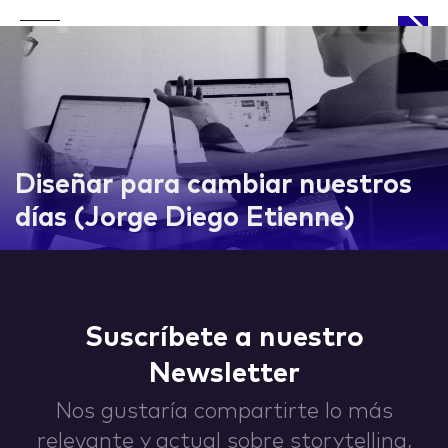
APPROACH
Diseñar para cambiar nuestros
días (Jorge Diego Etienne)
WORKS
Suscríbete a nuestro
Newsletter
LIFE
Nos gustaría compartirte lo más
relevante y actual sobre storytelling,