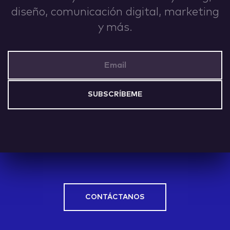
diseño, comunicación digital, marketing
IDEAS
y más.
Email Address
ABOUT
CONTACT
CONTÁCTANOS
hi@nett.mx