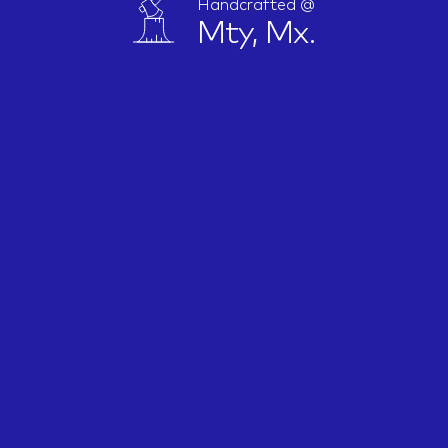
Handcrafted @
Mty, Mx.
IDEAS
ABOUT
CONTACT
hi@nett.mx