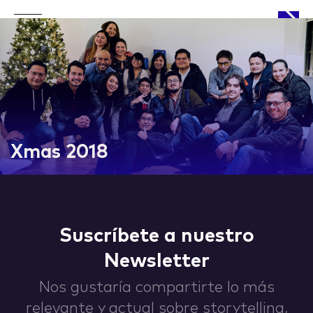
APPROACH
Xmas 2018
WORKS
Suscríbete a nuestro
Newsletter
LIFE
Nos gustaría compartirte lo más
relevante y actual sobre storytelling,