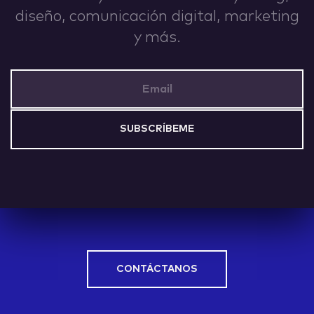
diseño, comunicación digital, marketing
IDEAS
y más.
Email Address
ABOUT
CONTACT
CONTÁCTANOS
hi@nett.mx