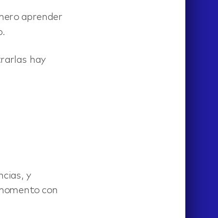
imero aprender
o.
trarlas hay
cias, y
a momento con