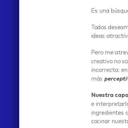
Es una búsqu
Todos deseamo
ideas atracti
Pero me atrev
creativo no s
ABOUT
incorrecta: e
más
percepti
CONTACT
Nuestra capa
e interpretar
ingredientes 
cocinar nuest