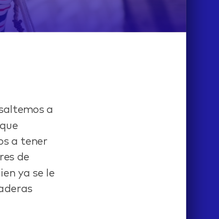
saltemos a
 que
os a tener
res de
en ya se le
daderas