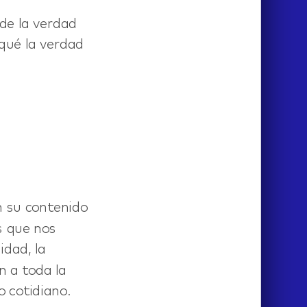
 de la verdad
 qué la verdad
n su contenido
s que nos
idad, la
n a toda la
 cotidiano.