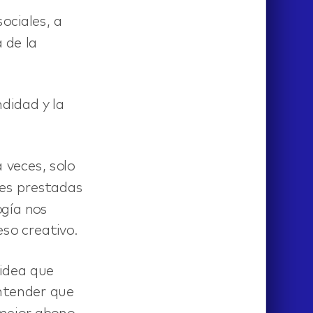
ociales, a
 de la
ndidad y la
 veces, solo
nes prestadas
gía nos
so creativo.
 idea que
ntender que