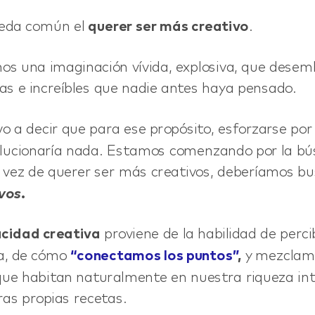
eda común el
querer ser más creativo
.
s una imaginación vívida, explosiva, que dese
vas e increíbles que nadie antes haya pensado.
o a decir que para ese propósito, esforzarse po
olucionaría nada. Estamos comenzando por la b
n vez de querer ser más creativos, deberíamos bu
vos.
cidad creativa
proviene de la habilidad de percib
la, de cómo
“conectamos los puntos”
,
y mezclamo
que habitan naturalmente en nuestra riqueza int
ras propias recetas.