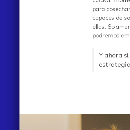
cultivar mome
para cosechar
capaces de sa
ellas. Solame
podremos empe
Y ahora sí
estrategia