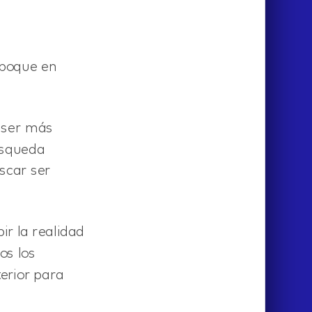
mboque en
r ser más
úsqueda
scar ser
ir la realidad
s los
erior para