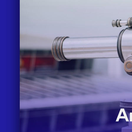
LIFE
A