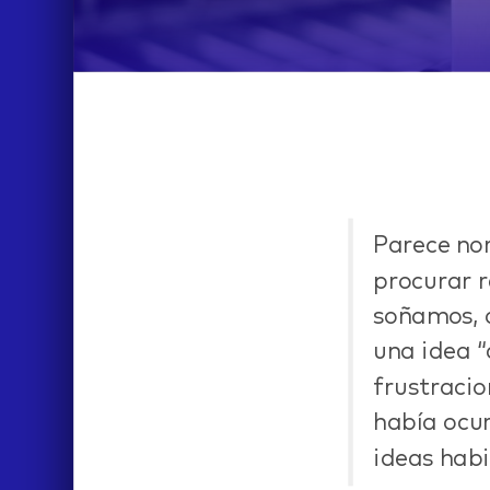
Parece no
IDEAS
procurar r
soñamos, o
una idea “
frustracio
había ocur
ideas habi