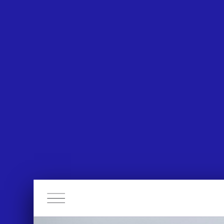
APPROACH
WORKS