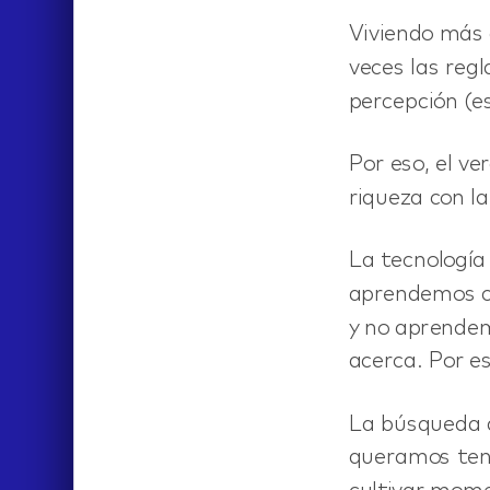
Viviendo más 
veces las reg
percepción (es
Por eso, el ve
riqueza con l
La tecnología
aprendemos co
y no aprendem
acerca. Por e
La búsqueda d
queramos tene