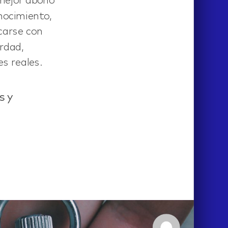
 mejor abono
nocimiento,
carse con
rdad,
s reales.
s y