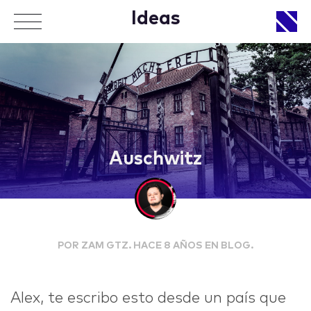
Ideas
APPROACH
Auschwitz
WORKS
POR ZAM GTZ. HACE 8 AÑOS EN BLOG.
LIFE
Alex, te escribo esto desde un país que