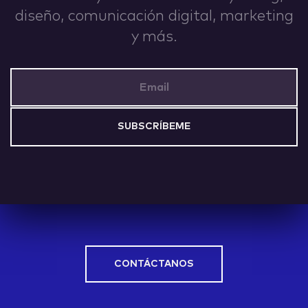
diseño, comunicación digital, marketing
IDEAS
y más.
Email Address
ABOUT
CONTACT
CONTÁCTANOS
hi@nett.mx