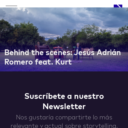
APPROACH
Behind the scenes: Jesús Adrián
Romero feat. Kurt
WORKS
Suscríbete a nuestro
Newsletter
LIFE
Nos gustaría compartirte lo más
relevante y actual sobre storytelling,