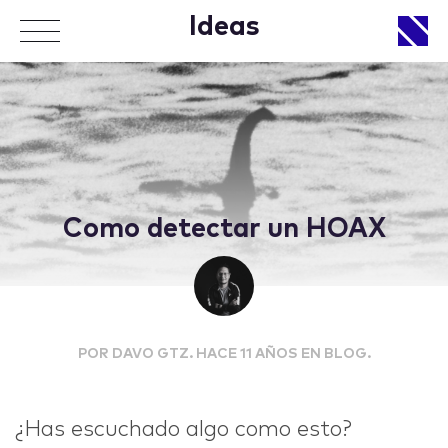
Ideas
APPROACH
Como detectar un HOAX
WORKS
POR DAVO GTZ. HACE 11 AÑOS EN BLOG.
LIFE
¿Has escuchado algo como esto?