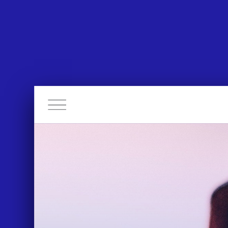
APPROACH
WORKS