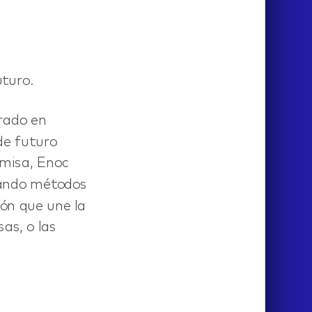
uturo.
rado en
de futuro
emisa, Enoc
lando métodos
ión que une la
as, o las