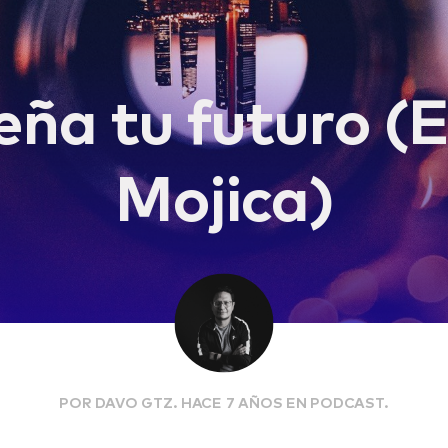
eña tu futuro (
Mojica)
POR DAVO GTZ. HACE 7 AÑOS EN PODCAST.