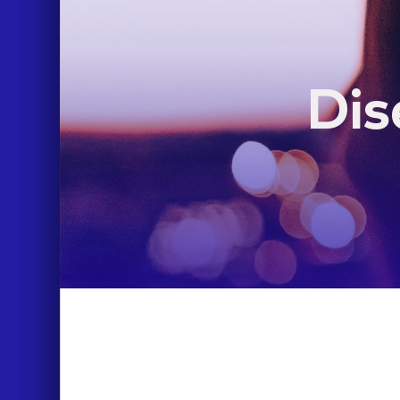
Dis
LIFE