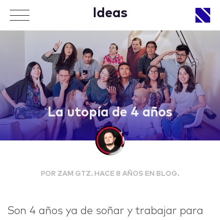
Ideas
APPROACH
La utopía de 4 años
WORKS
POR ZAM GTZ. HACE 8 AÑOS EN BLOG.
LIFE
Son 4 años ya de soñar y trabajar para