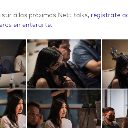
sistir a las próximas Nett talks,
regístrate a
eros en enterarte.