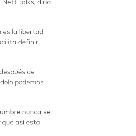
Nett talks, diría
 es la libertad
ilita definir
 después de
ándolo podemos
idumbre nunca se
 que así está