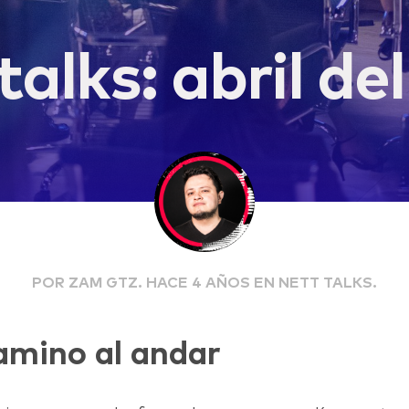
talks: abril de
POR ZAM GTZ. HACE 4 AÑOS EN NETT TALKS.
amino al andar