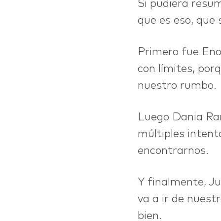
Si pudiera resum
que es eso, que 
Primero fue Enoc
con límites, por
nuestro rumbo.
IDEAS
Luego Dania Ra
múltiples inten
encontrarnos.
Y finalmente, J
va a ir de nuest
bien.