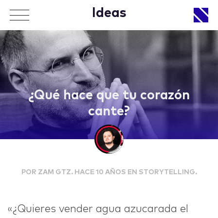
Ideas
APPROACH
¿Qué hace que tu corazón
cante?
WORKS
POR ZAM GTZ. HACE 10 AÑOS EN STORYTELLING.
LIFE
«¿Quieres vender agua azucarada el