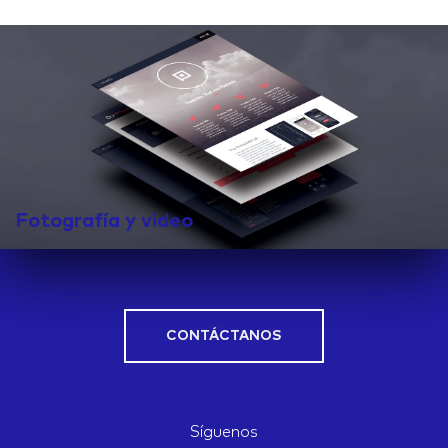
IDEAS
ABOUT
Fotografía y video
CONTACT
CONTÁCTANOS
hi@nett.mx
Síguenos