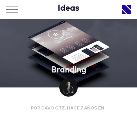
Ideas
APPROACH
Branding
WORKS
POR DAVO GTZ. HACE 7 AÑOS EN .
LIFE