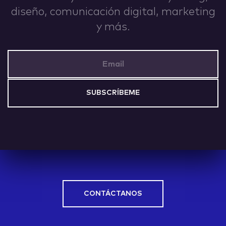
diseño, comunicación digital, marketing
IDEAS
y más.
Email Address
ABOUT
CONTACT
CONTÁCTANOS
hi@nett.mx