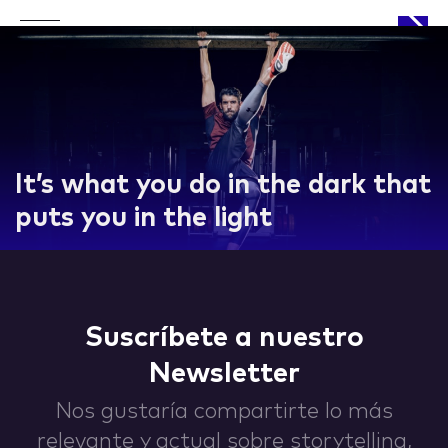
APPROACH
It’s what you do in the dark that
puts you in the light
WORKS
Suscríbete a nuestro
Newsletter
LIFE
Nos gustaría compartirte lo más
relevante y actual sobre storytelling,