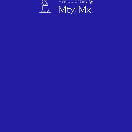
Handcrafted @
Mty, Mx.
IDEAS
ABOUT
CONTACT
hi@nett.mx