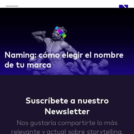
APPROACH
Naming: cómo elegir el nombre
de tu marca
WORKS
Suscríbete a nuestro
Newsletter
LIFE
Nos gustaría compartirte lo más
relevante y actual sobre storytelling,