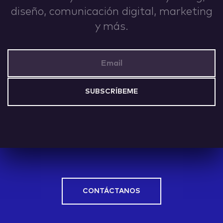
diseño, comunicación digital, marketing
IDEAS
y más.
Email Address
ABOUT
CONTACT
CONTÁCTANOS
hi@nett.mx