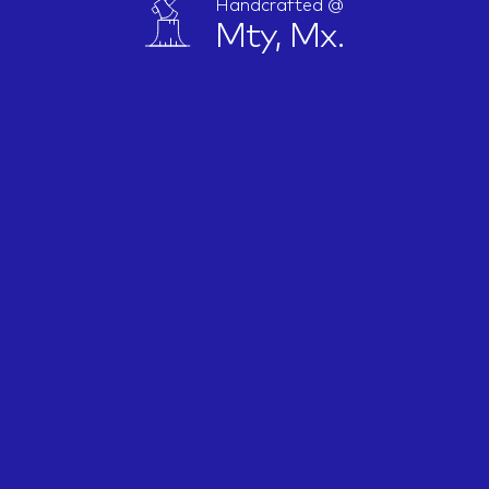
Handcrafted @
Mty, Mx.
IDEAS
ABOUT
CONTACT
hi@nett.mx