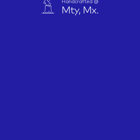
Handcrafted @
Mty, Mx.
IDEAS
ABOUT
CONTACT
hi@nett.mx