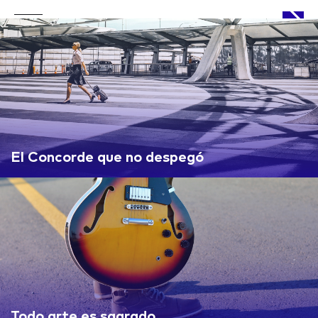
APPROACH
El Concorde que no despegó
WORKS
LIFE
Todo arte es sagrado