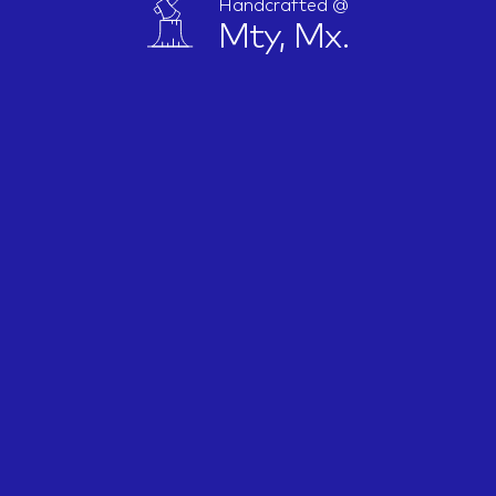
Handcrafted @
Mty, Mx.
IDEAS
ABOUT
CONTACT
hi@nett.mx