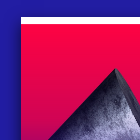
APPROACH
WORKS