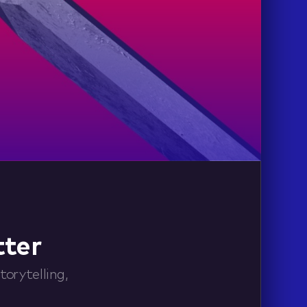
tter
orytelling,